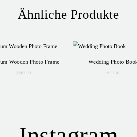
Ähnliche Produkte
um Wooden Photo Frame
Wedding Photo Boo
$
587.00
$
90.00
Instagram