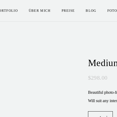
ORTFOLIO
ÜBER MICH
PREISE
BLOG
FOT
Medium
$
298.00
Beautiful photo-f
Will suit any inter