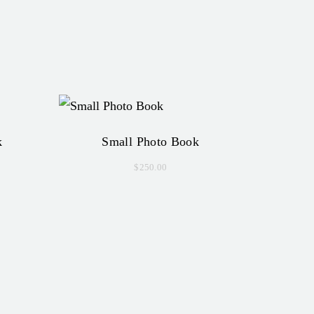
k
Small Photo Book
$
250.00