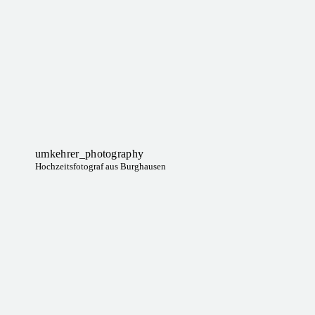
v
i
g
a
umkehrer_photography
t
Hochzeitsfotograf aus Burghausen
i
o
n