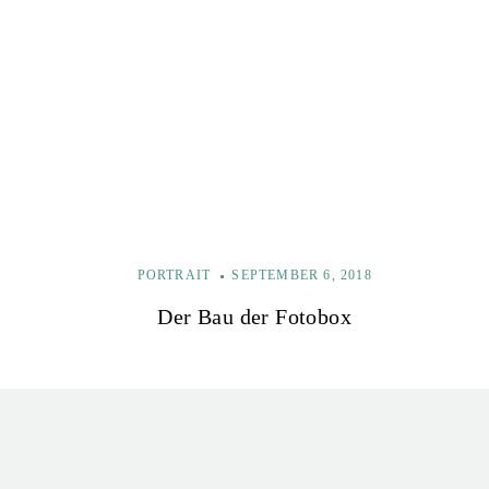
i
t
r
a
g
PORTRAIT
SEPTEMBER 6, 2018
s
Der Bau der Fotobox
n
a