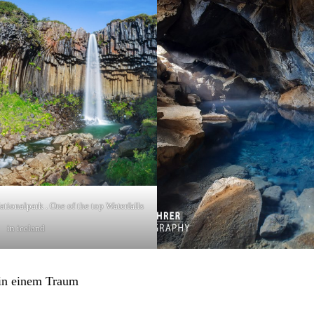
Nationalpark . One of the top Waterfalls
in iceland
 in einem Traum