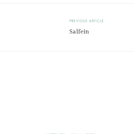
PREVIOUS ARTICLE
B
Salfein
e
i
t
r
a
g