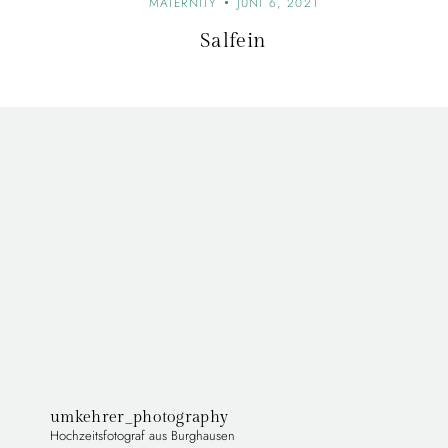
MATERNITY
JUNI 6, 2021
s
Salfein
n
a
v
i
g
a
umkehrer_photography
t
Hochzeitsfotograf aus Burghausen